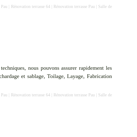
e Pau
|
Rénovation terrasse 64
|
Rénovation terrasse Pau
|
Salle de
 techniques, nous pouvons assurer rapidement les
uchardage et sablage, Toilage, Layage, Fabrication
e Pau
|
Rénovation terrasse 64
|
Rénovation terrasse Pau
|
Salle de