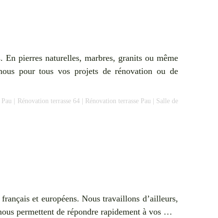
. En pierres naturelles, marbres, granits ou même
nous pour tous vos projets de rénovation ou de
e Pau
|
Rénovation terrasse 64
|
Rénovation terrasse Pau
|
Salle de
français et européens. Nous travaillons d’ailleurs,
i nous permettent de répondre rapidement à vos …