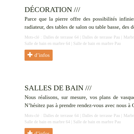
DÉCORATION ///
Parce que la pierre offre des possibilités infin
radiateur, des tables de salon ou table basse, d
Mots-clé :
Dalles de terrasse 64
|
Dalles de terrasse Pau
|
Marbr
Salle de bain en marbre 64
|
Salle de bain en marbre Pau
d’infos
SALLES DE BAIN ///
Nous réalisons, sur mesure, vos plans de vasq
N’hésitez pas à prendre rendez-vous avec nous à G
Mots-clé :
Dalles de terrasse 64
|
Dalles de terrasse Pau
|
Marbr
Salle de bain en marbre 64
|
Salle de bain en marbre Pau
d’infos