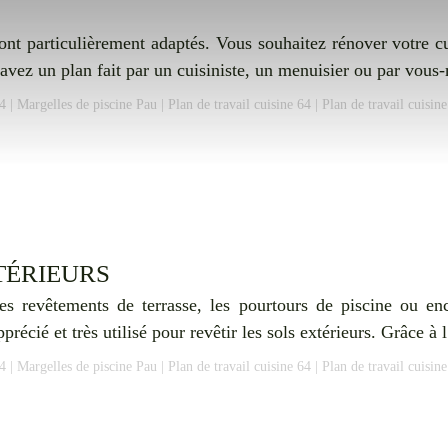
 sont particulièrement adaptés. Vous souhaitez rénover votre
us avez un plan fait par un cuisiniste, un menuisier ou par vo
4
|
Margelles de piscine Pau
|
Plan de travail cuisine 64
|
Plan de travail cuisin
TÉRIEURS
les revêtements de terrasse, les pourtours de piscine ou e
pprécié et très utilisé pour revêtir les sols extérieurs. Grâce à 
4
|
Margelles de piscine Pau
|
Plan de travail cuisine 64
|
Plan de travail cuisin