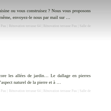
 cuisine ou vous construisez ? Nous vous proposons
us-même, envoyez-le nous par mail sur …
e Pau
|
Rénovation terrasse 64
|
Rénovation terrasse Pau
|
Salle de
ncore les allées de jardin… Le dallage en pierres
l’aspect naturel de la pierre et à …
e Pau
|
Rénovation terrasse 64
|
Rénovation terrasse Pau
|
Salle de