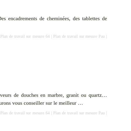
: Des encadrements de cheminées, des tablettes de
|
Plan de travail sur mesure 64
|
Plan de travail sur mesure Pau
|
eveurs de douches en marbre, granit ou quartz…
urons vous conseiller sur le meilleur …
|
Plan de travail sur mesure 64
|
Plan de travail sur mesure Pau
|