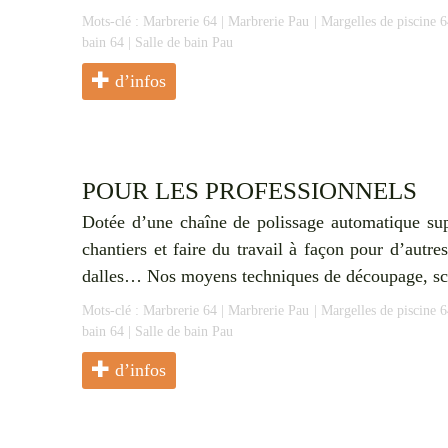
Mots-clé :
Marbrerie 64
|
Marbrerie Pau
|
Margelles de piscine 6
bain 64
|
Salle de bain Pau
d’infos
POUR LES PROFESSIONNELS
Dotée d’une chaîne de polissage automatique sup
chantiers et faire du travail à façon pour d’autr
dalles… Nos moyens techniques de découpage, sci
Mots-clé :
Marbrerie 64
|
Marbrerie Pau
|
Margelles de piscine 6
bain 64
|
Salle de bain Pau
d’infos