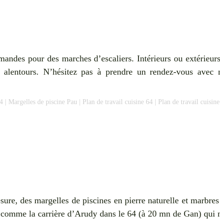
mandes pour des marches d’escaliers. Intérieurs ou extérieurs
 alentours. N’hésitez pas à prendre un rendez-vous avec 
4
|
Margelles de piscine Pau
|
Plan de travail cuisine 64
|
Plan de travail cuisin
ure, des margelles de piscines en pierre naturelle et marbres 
es, comme la carrière d’Arudy dans le 64 (à 20 mn de Gan) qu