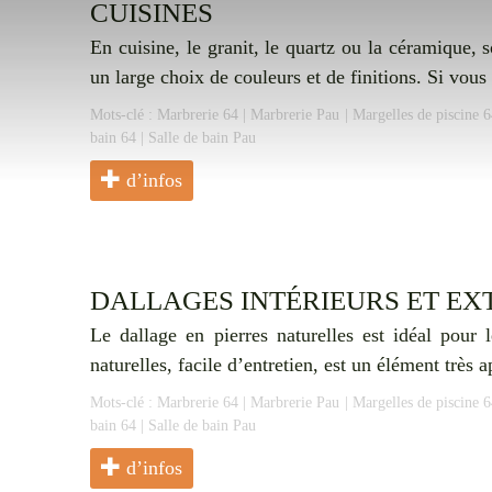
CUISINES
En cuisine, le granit, le quartz ou la céramique,
un large choix de couleurs et de finitions. Si vo
Mots-clé :
Marbrerie 64
|
Marbrerie Pau
|
Margelles de piscine 6
bain 64
|
Salle de bain Pau
d’infos
DALLAGES INTÉRIEURS ET EX
Le dallage en pierres naturelles est idéal pour 
naturelles, facile d’entretien, est un élément très a
Mots-clé :
Marbrerie 64
|
Marbrerie Pau
|
Margelles de piscine 6
bain 64
|
Salle de bain Pau
d’infos