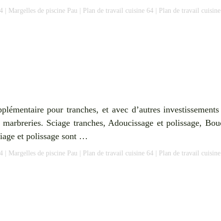
4
|
Margelles de piscine Pau
|
Plan de travail cuisine 64
|
Plan de travail cuisin
plémentaire pour tranches, et avec d’autres investissements
es marbreries. Sciage tranches, Adoucissage et polissage, Bo
age et polissage sont …
4
|
Margelles de piscine Pau
|
Plan de travail cuisine 64
|
Plan de travail cuisin