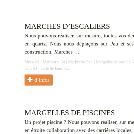
MARCHES D’ESCALIERS
Nous pouvons réaliser, sur mesure, toutes vos de
en quartz. Nous nous déplaçons sur Pau et ses
construction. Marches …
Mots-clé :
Marbrerie 64
|
Marbrerie Pau
|
Margelles de piscine 6
bain 64
|
Salle de bain Pau
d’infos
MARGELLES DE PISCINES
Un projet piscine ? Nous pouvons réaliser, sur mes
en étroite collaboration avec des carrières local