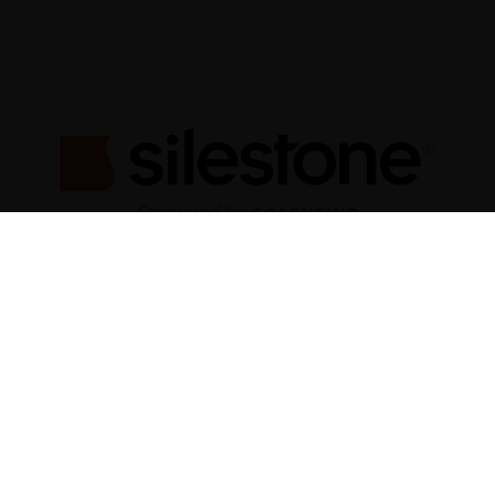
Une question, un devis ?
N’hésitez pas, contactez-nous !
05 59 21 55 84