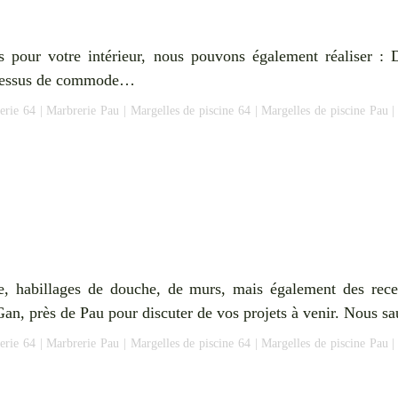
ies pour votre intérieur, nous pouvons également réaliser 
es dessus de commode…
erie 64
|
Marbrerie Pau
|
Margelles de piscine 64
|
Margelles de piscine Pau
ue, habillages de douche, de murs, mais également des rec
an, près de Pau pour discuter de vos projets à venir. Nous sa
erie 64
|
Marbrerie Pau
|
Margelles de piscine 64
|
Margelles de piscine Pau