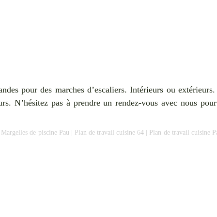
ndes pour des marches d’escaliers. Intérieurs ou extérieurs.
urs. N’hésitez pas à prendre un rendez-vous avec nous pour 
|
Margelles de piscine Pau
|
Plan de travail cuisine 64
|
Plan de travail cuisine P