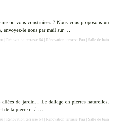
cuisine ou vous construisez ? Nous vous proposons un
me, envoyez-le nous par mail sur …
au
|
Rénovation terrasse 64
|
Rénovation terrasse Pau
|
Salle de bain
s allées de jardin… Le dallage en pierres naturelles,
rel de la pierre et à …
au
|
Rénovation terrasse 64
|
Rénovation terrasse Pau
|
Salle de bain