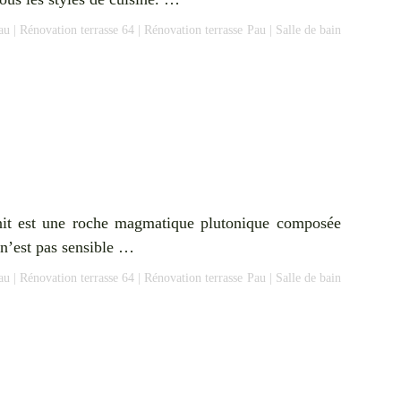
au
|
Rénovation terrasse 64
|
Rénovation terrasse Pau
|
Salle de bain
ranit est une roche magmatique plutonique composée
t n’est pas sensible …
au
|
Rénovation terrasse 64
|
Rénovation terrasse Pau
|
Salle de bain