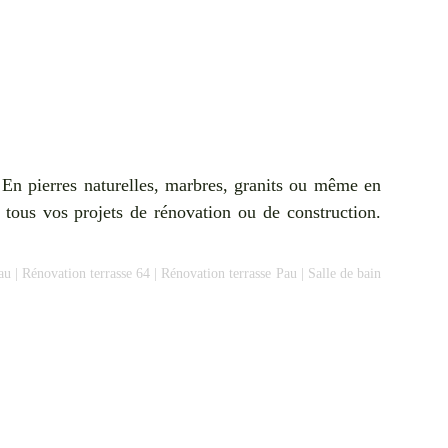
 En pierres naturelles, marbres, granits ou même en
tous vos projets de rénovation ou de construction.
au
|
Rénovation terrasse 64
|
Rénovation terrasse Pau
|
Salle de bain