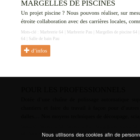
MARGELLES DE PISCINES
Un projet piscine ? Nous pouvons réaliser, sur mesur
étroite collaboration avec des carrières locales, c
Mots-clé :
Marbrerie 64
|
Marbrerie Pau
|
Margelles de piscine 64
64
|
Salle de bain Pau
d’infos
POUR LES PROFESSIONNELS
Dotée d’une chaîne de polissage automatique supp
chantiers et faire du travail à façon pour d’autre
dalles… Nos moyens techniques de découpage, sciag
Mots-clé :
Marbrerie 64
|
Marbrerie Pau
|
Margelles de piscine 64
Nous utilisons des cookies afin de personna
64
|
Salle de bain Pau