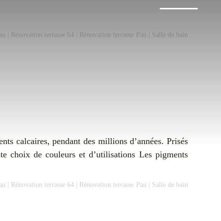
au
|
Rénovation terrasse 64
|
Rénovation terrasse Pau
|
Salle de bain
nts calcaires, pendant des millions d’années. Prisés
te choix de couleurs et d’utilisations Les pigments
au
|
Rénovation terrasse 64
|
Rénovation terrasse Pau
|
Salle de bain