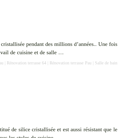
cristallisée pendant des millions d’années.. Une fois
avail de cuisine et de salle …
au
|
Rénovation terrasse 64
|
Rénovation terrasse Pau
|
Salle de bain
ué de silice cristallisée et est aussi résistant que le
tous les styles de cuisine. …