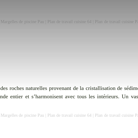
|
Margelles de piscine Pau
|
Plan de travail cuisine 64
|
Plan de travail cuisine P
es roches naturelles provenant de la cristallisation de sédime
de entier et s’harmonisent avec tous les intérieurs. Un vas
|
Margelles de piscine Pau
|
Plan de travail cuisine 64
|
Plan de travail cuisine P