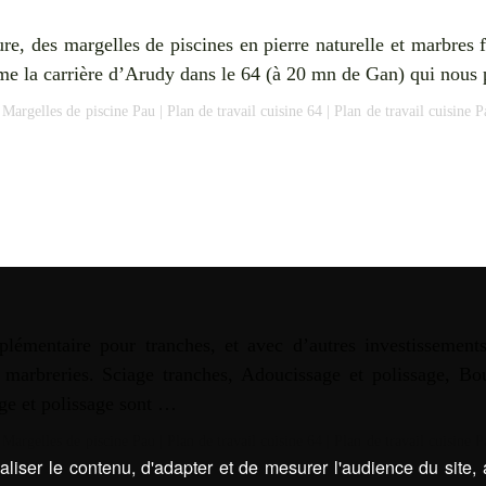
e, des margelles de piscines en pierre naturelle et marbres f
omme la carrière d’Arudy dans le 64 (à 20 mn de Gan) qui nou
|
Margelles de piscine Pau
|
Plan de travail cuisine 64
|
Plan de travail cuisine P
lémentaire pour tranches, et avec d’autres investissement
s marbreries. Sciage tranches, Adoucissage et polissage, B
e et polissage sont …
|
Margelles de piscine Pau
|
Plan de travail cuisine 64
|
Plan de travail cuisine P
liser le contenu, d'adapter et de mesurer l'audience du site,