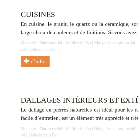
CUISINES
En cuisine, le granit, le quartz ou la céramique, s
large choix de couleurs et de finitions. Si vous ave
Mots-clé :
Marbrerie 64
|
Marbrerie Pau
|
Margelles de piscine 64
64
|
Salle de bain Pau
d’infos
DALLAGES INTÉRIEURS ET EXT
Le dallage en pierres naturelles est idéal pour les 
facile d’entretien, est un élément très apprécié et trè
Mots-clé :
Marbrerie 64
|
Marbrerie Pau
|
Margelles de piscine 64
64
|
Salle de bain Pau