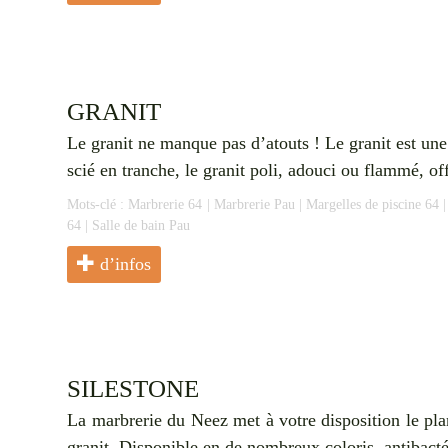
GRANIT
Le granit ne manque pas d’atouts ! Le granit est une
scié en tranche, le granit poli, adouci ou flammé, of
Mots-clé :
Marbrerie 64
|
Marbrerie Pau
|
Margelles de piscine 64
64
|
Salle de bain Pau
d’infos
SILESTONE
La marbrerie du Neez met à votre disposition le plan d
granit. Disponible en de nombreux coloris, antibactér