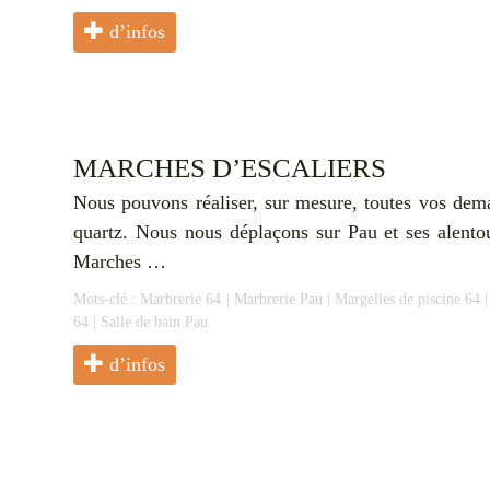
d’infos
MARCHES D’ESCALIERS
Nous pouvons réaliser, sur mesure, toutes vos dema
quartz. Nous nous déplaçons sur Pau et ses alento
Marches …
Mots-clé :
Marbrerie 64
|
Marbrerie Pau
|
Margelles de piscine 64
64
|
Salle de bain Pau
d’infos