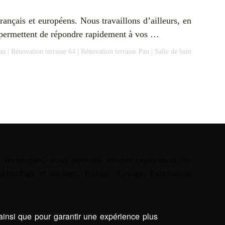
rançais et européens. Nous travaillons d’ailleurs, en
s permettent de répondre rapidement à vos …
au
|
Rénovation terrasse 64
|
Rénovation terrasse Pau
|
Salle de bain
s techniques, nous pouvons assurer rapidement les
ouchardage et sablage, Toilage, Layage, Fabrication
au
|
Rénovation terrasse 64
|
Rénovation terrasse Pau
|
Salle de bain
 ainsi que pour garantir une expérience plus