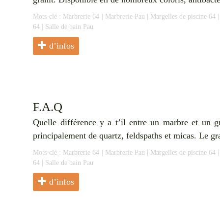
Mots-clé :
Marbrerie 64
|
Marbrerie Pau
|
Margelles de piscine 64
64
|
Salle de bain Pau
d’infos
F.A.Q
Quelle différence y a t’il entre un marbre et un 
principalement de quartz, feldspaths et micas. Le gran
Mots-clé :
Marbrerie 64
|
Marbrerie Pau
|
Margelles de piscine 64
64
|
Salle de bain Pau
d’infos