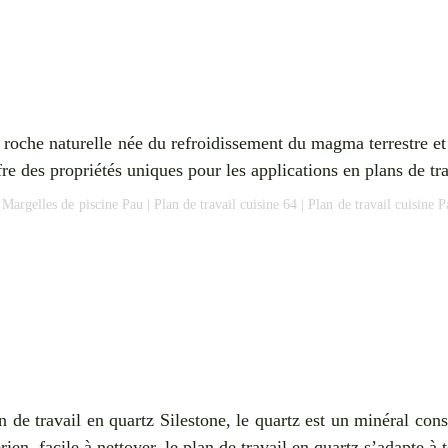
 roche naturelle née du refroidissement du magma terrestre et 
fre des propriétés uniques pour les applications en plans de tr
|
Margelles de piscine Pau
|
Plan de travail cuisine 64
|
Plan de travail cuisine P
e travail en quartz Silestone, le quartz est un minéral constit
ien, facile à nettoyer, le plan de travail en quartz s’adapte à 