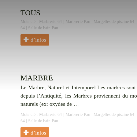
TOUS
Mots-clé :
Marbrerie 64
|
Marbrerie Pau
|
Margelles de piscine 64
64
|
Salle de bain Pau
d’infos
MARBRE
Le Marbre, Naturel et Intemporel Les marbres sont d
depuis l’Antiquité, les Marbres proviennent du mon
naturels (ex: oxydes de …
Mots-clé :
Marbrerie 64
|
Marbrerie Pau
|
Margelles de piscine 64
64
|
Salle de bain Pau
d’infos