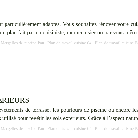
ont particulièrement adaptés. Vous souhaitez rénover votre 
z un plan fait par un cuisiniste, un menuisier ou par vous-mê
|
Margelles de piscine Pau
|
Plan de travail cuisine 64
|
Plan de travail cuisine P
ÉRIEURS
revêtements de terrasse, les pourtours de piscine ou encore le
s utilisé pour revêtir les sols extérieurs. Grâce à l’aspect natu
|
Margelles de piscine Pau
|
Plan de travail cuisine 64
|
Plan de travail cuisine P