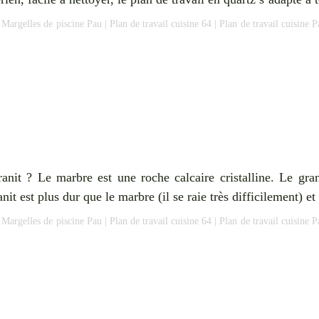
|
Margelles de piscine Pau
|
Plan de travail cuisine 64
|
Plan de travail cuisine P
granit ? Le marbre est une roche calcaire cristalline. Le g
it est plus dur que le marbre (il se raie très difficilement) e
|
Margelles de piscine Pau
|
Plan de travail cuisine 64
|
Plan de travail cuisine P