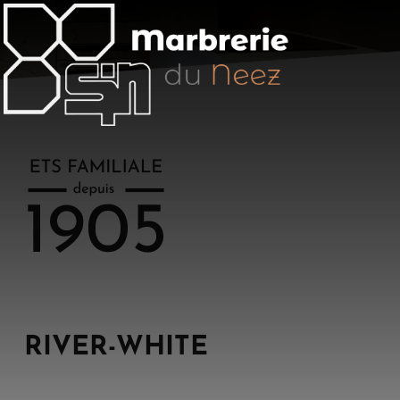
Aller
au
contenu
principal
RIVER-WHITE